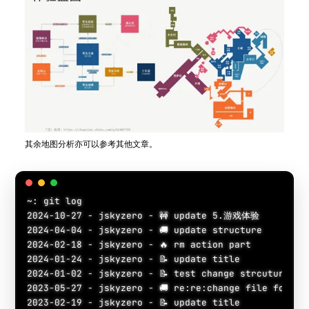
其余地图分析亦可以参考其他文章。
~: git log

2024-10-27 - jskyzero - 🚧 update 5.游戏体验

2024-04-04 - jskyzero - 🚚 update structure

2024-02-18 - jskyzero - 🔥 rm action part

2024-01-24 - jskyzero - 📝 update title

2024-01-02 - jskyzero - 📝 test change strcuture

2023-05-27 - jskyzero - 🚚 re:re:change file folder

2023-02-19 - jskyzero - 📝 update title
