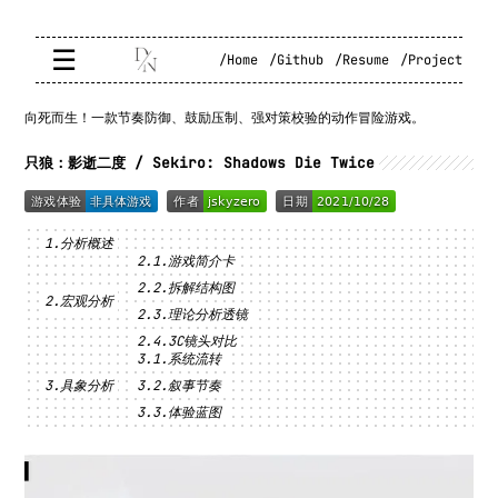
☰
/Home
/Github
/Resume
/Project
向死而生！一款节奏防御、鼓励压制、强对策校验的动作冒险游戏。
只狼：影逝二度 / Sekiro: Shadows Die Twice
分析概述
游戏简介卡
拆解结构图
宏观分析
理论分析透镜
3C镜头对比
系统流转
具象分析
叙事节奏
体验蓝图