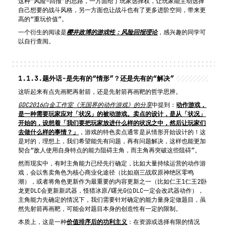
这种“风险–回报”的思路，一方面给了玩家选择权，让玩家能主动选择
自己想要的战斗风格，另一方面也让战斗也有了更多进阶空间，带来更
高的“重玩价值”。
一个衍生的阅读是
樱井政博的游戏性：风险回报理论
，感兴趣的同学可
以自行查阅。
1.1.3.
题外话-是先有的“情形”？还是先有的“解决”
这听起来有点先画靶再射箭，还是先射箭再画靶的哲学思辨。
GDC2016白金工作室《无国界的动作游戏》的分享
中提到：
动作游戏，
是一种需要玩家应对「状况」的被动游戏。卖点的设计，是从「状况」
开始的，设想着「我们要把玩家放进什么样的状况之中，然后让玩家们
去做什么样的事情？」
，游戏的特色卖点通常是从情形开始设计的！这
是对的，理想上，我们希望能先有问题，再有问题解决，这样也能更加
契合“敌人使用自身特点的能力阻碍主角，而主角再突破这些阻碍”。
然而现实中，有时主角能力已经先行确定，比如大量持续运营的动作游
戏，会以售卖角色为核心商业化途径（比如崩三战双原神绝区零鸣
潮），或者将角色更新作为最重要的内容更新之一（比如仁王1仁王2卧
龙更DLC会更新新武器，怪猎冰原/曙光G位DLC一定会改武器动作），
主角能力先确定的情况下，我们需要针对确定的能力量身定做题目，虽
然先射箭再画靶，可能会对题目本身的创造性有一定的限制。
本质上，这是一种
价值排序后的功利主义
：在资源或选择有限的情况