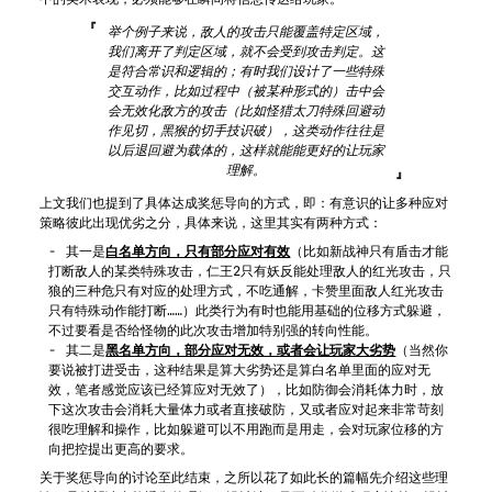
举个例子来说，敌人的攻击只能覆盖特定区域，
我们离开了判定区域，就不会受到攻击判定。这
是符合常识和逻辑的；有时我们设计了一些特殊
交互动作，比如过程中（被某种形式的）击中会
会无效化敌方的攻击（比如怪猎太刀特殊回避动
作见切，黑猴的切手技识破），这类动作往往是
以后退回避为载体的，这样就能能更好的让玩家
理解。
上文我们也提到了具体达成奖惩导向的方式，即：有意识的让多种应对
策略彼此出现优劣之分，具体来说，这里其实有两种方式：
其一是
白名单方向，只有部分应对有效
（比如新战神只有盾击才能
打断敌人的某类特殊攻击，仁王2只有妖反能处理敌人的红光攻击，只
狼的三种危只有对应的处理方式，不吃通解，卡赞里面敌人红光攻击
只有特殊动作能打断……）此类行为有时也能用基础的位移方式躲避，
不过要看是否给怪物的此次攻击增加特别强的转向性能。
其二是
黑名单方向，部分应对无效，或者会让玩家大劣势
（当然你
要说被打进受击，这种结果是算大劣势还是算白名单里面的应对无
效，笔者感觉应该已经算应对无效了），比如防御会消耗体力时，放
下这次攻击会消耗大量体力或者直接破防，又或者应对起来非常苛刻
很吃理解和操作，比如躲避可以不用跑而是用走，会对玩家位移的方
向把控提出更高的要求。
关于奖惩导向的讨论至此结束，之所以花了如此长的篇幅先介绍这些理