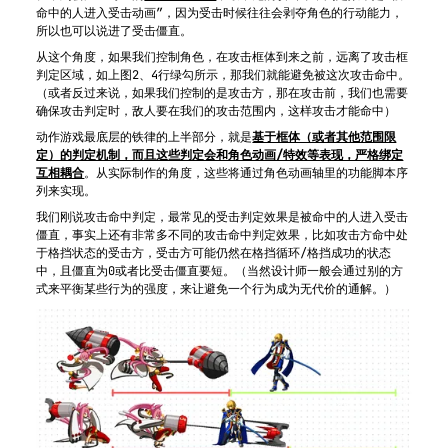
命中的人进入受击动画”，因为受击时候往往会剥夺角色的行动能力，
所以也可以说进了受击僵直。
从这个角度，如果我们控制角色，在攻击框体到来之前，远离了攻击框
判定区域，如上图2、4行绿勾所示，那我们就能避免被这次攻击命中。
（或者反过来说，如果我们控制的是攻击方，那在攻击前，我们也需要
确保攻击判定时，敌人要在我们的攻击范围内，这样攻击才能命中）
动作游戏最底层的铁律的上半部分，就是
基于框体（或者其他范围限
定）的判定机制，而且这些判定会和角色动画/特效等表现，严格绑定
互相耦合
。从实际制作的角度，这些将通过角色动画轴里的功能脚本序
列来实现。
我们刚说攻击命中判定，最常见的受击判定效果是被命中的人进入受击
僵直，事实上还有非常多不同的攻击命中判定效果，比如攻击方命中处
于格挡状态的受击方，受击方可能仍然在格挡循环/格挡成功的状态
中，且僵直为0或者比受击僵直要短。（当然设计师一般会通过别的方
式来平衡某些行为的强度，来让避免一个行为成为无代价的通解。）