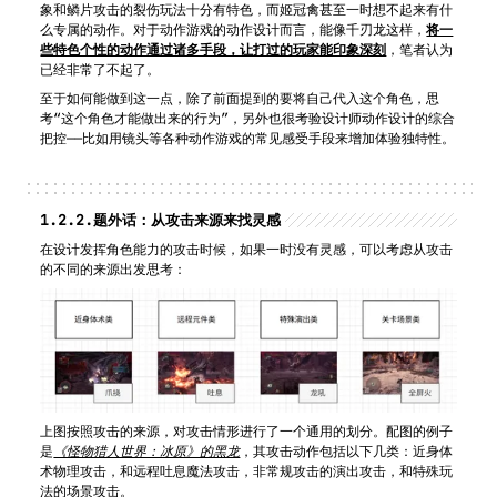
象和鳞片攻击的裂伤玩法十分有特色，而姬冠禽甚至一时想不起来有什
么专属的动作。对于动作游戏的动作设计而言，能像千刃龙这样，
将一
些特色个性的动作通过诸多手段，让打过的玩家能印象深刻
，笔者认为
已经非常了不起了。
至于如何能做到这一点，除了前面提到的要将自己代入这个角色，思
考“这个角色才能做出来的行为”，另外也很考验设计师动作设计的综合
把控——比如用镜头等各种动作游戏的常见感受手段来增加体验独特性。
1.2.2.
题外话：从攻击来源来找灵感
在设计发挥角色能力的攻击时候，如果一时没有灵感，可以考虑从攻击
的不同的来源出发思考：
上图按照攻击的来源，对攻击情形进行了一个通用的划分。配图的例子
是
《怪物猎人世界：冰原》的黑龙
，其攻击动作包括以下几类：近身体
术物理攻击，和远程吐息魔法攻击，非常规攻击的演出攻击，和特殊玩
法的场景攻击。