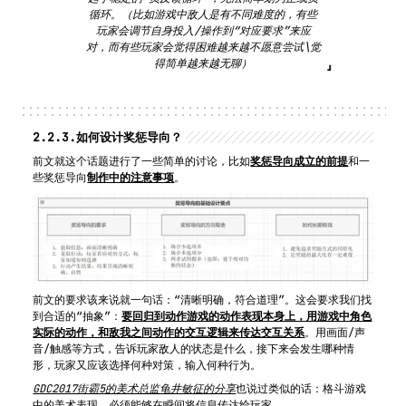
循环。（比如游戏中敌人是有不同难度的，有些
玩家会调节自身投入/操作到“对应要求”来应
对，而有些玩家会觉得困难越来越不愿意尝试\觉
得简单越来越无聊）
2.2.3.
如何设计奖惩导向？
前文就这个话题进行了一些简单的讨论，比如
奖惩导向成立的前提
和一
些奖惩导向
制作中的注意事项
。
前文的要求该来说就一句话：“清晰明确，符合道理”。这会要求我们找
到合适的“抽象”：
要回归到动作游戏的动作表现本身上，用游戏中角色
实际的动作，和敌我之间动作的交互逻辑来传达交互关系
。用画面/声
音/触感等方式，告诉玩家敌人的状态是什么，接下来会发生哪种情
形，玩家又应该选择何种对策，输入何种行为。
GDC2017街霸5的美术总监龟井敏征的分享
也说过类似的话：格斗游戏
中的美术表现，必须能够在瞬间将信息传达给玩家。