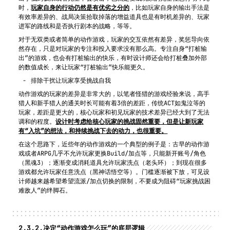
时，
玩家自身的行动仍然是有优劣之分的
，比如玩家自身的输出手法是
有效率差异的、战局决策拾取掉落的增益道具也是有时机差异的、玩家
进军的路线和是否执行剧本的战略，等等。
对于无双类或者简单的动作游戏，玩家的交互依然有差异，奖惩导向依
然存在，只是对玩家的专注和投入要求没有那么高。专注自身“打桩输
出”的游戏，也会有打桩输出的快乐，有时设计师还会给打桩叠加外部
的数值成长，来让玩家“打桩输出”快乐能更久。
排除干扰让玩家享受挑战自我
动作游戏的玩家的差异是非常大的，以笔者怪猎的游戏经验来说，高手
猎人和新手猎人的通关时长可能有着3倍的差距，传统ACT如鬼泣等的
玩家，差距是更大的，核心玩家和初见玩家的技术差异已经大到了无法
调和的程度。
设计时考虑给核心玩家的挑战固然重要，但是让新玩家
有“入坑”的想法，和持续挑战下去的动力，也很重要。
在这个思路下，近些年的动作游戏的一个典型的例子是：古早的动作游
戏或者ARPG几乎不允许玩家更换Build/加点等，只能新开账号/角色
（黑魂3）；逐渐变成消耗道具允许玩家洗点（老头环）；到现在很多
游戏都允许玩家任意洗点（黑神话悟空等）。门槛逐渐被下放，可见设
计师越来越希望希望流派/加点切换的限制，不要成为阻碍“玩家挑战困
难敌人”的绊脚石。
2.3.2.
决定“动作游戏怎么玩”的底层逻辑