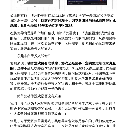
如上图右边，伊津野英昭在
GDC2019《鬼泣5 创造一款杰出的动作游
戏》的分享
中说过：
玩家在游玩过程中，因克服困难与挑战而获得的成
就感，是动作游戏30年来始终不变的真理。
在奖惩导向思路和“情形-解决-编排”的语境下，“克服困难挑战”描述
的是：玩家以某种编排的节奏，持续面对不同的情形挑战，玩家需要持
续做出应对，在一次次奖惩判定中，玩家需要不断累积正确应对带来的
奖励，最终战胜强大的敌人。
乐趣来自于投入和专注
客观来说，
动作游戏要有成就感，游戏还是需要一定的困难给玩家克服
的
，这并不是鼓吹那些“很粪”的招式设计和无脑给玩家上强度，而是强
调玩家需要付出精力理解奖惩的规则，练习招式的应对。强调在战斗中
玩家要集中注意力盯紧敌人动作的变化，时刻思考准备采取正确的决
策，这样竭尽全力聚精会神投入的状态，和千辛万苦终于克服困难挑战
的喜悦感，是动作游戏独一份的乐趣。
简单的动作游戏是否没有乐趣
我们一般会认为无双的割草类游戏是很简单的动作游戏，甚至有人讨论
时会把它放到鄙视链的底端。（因为无双的动作系统十分简单，且战斗
中大多数时候玩家都可以随意攻击。）
但是，对于无双割草类游戏，奖惩导向也依然是存在的，我们假定敌人
出手低到极限或者完全不会攻击，也就是变成玩家的完全任意行动，此