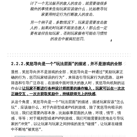
计了一个无法躲开的敌人的攻击，就需要做很多
额外的事情来告知玩家应该做什么，比如教导玩
家要用特定行为打断敌人的攻击。
另一个例子是，多数情况下，玩家是需要攻击敌
人的，如果此时玩家不能攻击敌人！那么也一定
要有途径告知玩家，否则玩家极有可能在习惯性
的攻击中被疯狂惩罚。
2.2.2.
奖惩导向是一个“玩法层面”的描述，并不是游戏的全部
显然，奖惩导向并不是游戏的全部，奖惩导向是一种通过“奖励玩家正
确的行为，惩罚玩家错误的行为”，来筛选引导玩家行为的思路。这种
筛选和引导广泛存在，在游戏中面对强大的敌人时，奖惩导向机制的运
作会让
让玩家不断进行各种设计师想要的操作输入，玩家可以在一次次
正确交互，一次次获取奖励中，持续获得无上的快感
。
从这个角度，奖惩导向是一个“玩法层面”的描述，描述玩家应该“怎么
玩”，应该做什么，对于内容型或者PVE的游戏，除了奖惩导向暗示的
玩法，我们还需要内容本身，比如叙事层面的人物，环境，情节，情
感，等等；对于规则型或者PVP的游戏，我们可能需要刻意地去引导玩
家的“冲突”，以让玩家与玩家之间持续的发生“碰撞”，让玩家在碰撞
中不断地“被奖惩”。