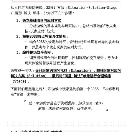
从执行层面概括来说，3S设计方法（Situation-Solution-Stage 
/ 情形-解决-编排）分为以下几个步骤：
确立基础情形与应对方式
：
分析游戏的基本规则与玩家能力，总结出基础的“敌人出
招–玩家应对”范式。
根据BOSS特点补充具体情形
：
结合BOSS的设定与特征，设计独特且难度有差异的攻击动
作，并思考每个攻击玩家的应对方式。
编排整场战斗流程
：
调整招式组合与出现顺序，控制玩家的交互感受，努力让
玩家体验随着战斗进程产生变化。
浓缩成一句话：
设计玩家遇到的挑战（Situation），想好玩家对应的
解决方案（Solution），最后对“问题–解法”单元进行合理编排
（Stage）
。
下面我们用黑暗之魂3，和游戏中玩家遇到的第一个BOSS——“灰烬审判
者”古达，来举例：
注：举例的价值在于说明思路，部分信息（如AI
逻辑）未经过完整拆解，仅作参考。