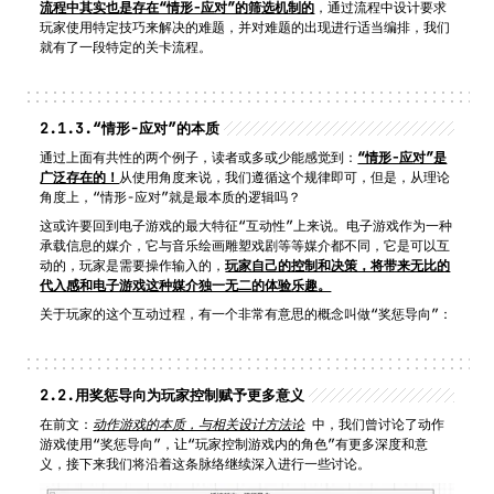
流程中其实也是存在“情形-应对”的筛选机制的
，通过流程中设计要求
玩家使用特定技巧来解决的难题，并对难题的出现进行适当编排，我们
就有了一段特定的关卡流程。
2.1.3.
“情形-应对”的本质
通过上面有共性的两个例子，读者或多或少能感觉到：
“情形-应对”是
广泛存在的！
从使用角度来说，我们遵循这个规律即可，但是，从理论
角度上，“情形-应对”就是最本质的逻辑吗？
这或许要回到电子游戏的最大特征“互动性”上来说。电子游戏作为一种
承载信息的媒介，它与音乐绘画雕塑戏剧等等媒介都不同，它是可以互
动的，玩家是需要操作输入的，
玩家自己的控制和决策，将带来无比的
代入感和电子游戏这种媒介独一无二的体验乐趣。
关于玩家的这个互动过程，有一个非常有意思的概念叫做“奖惩导向”：
2.2.
用奖惩导向为玩家控制赋予更多意义
在前文：
动作游戏的本质，与相关设计方法论
 中，我们曾讨论了动作
游戏使用“奖惩导向”，让“玩家控制游戏内的角色”有更多深度和意
义，接下来我们将沿着这条脉络继续深入进行一些讨论。