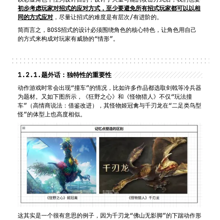
初步考虑玩家对招式的应对方式，至少要避免所有招式玩家都可以以相
同的方式应对
，尽量让招式的难度是有层次/有进阶的。
简而言之，BOSS招式的设计必须围绕角色的核心特色，让角色用自己
的方式来构成对玩家有威胁的“情形”。
1.2.1.
题外话：独特性的重要性
动作游戏时常会出现“撞车”的情况，比如许多作品都选取剑戟等冷兵器
为题材。又如下图所示，《狂野之心》和《怪物猎人》不仅“玩法撞
车”（高情商说法：借鉴改进），其怪物姬冠禽与千刃龙在“二足类鸟型
怪”的体型上也高度相似。
这其实是一个很有意思的例子，因为千刃龙“佛山无影脚”的下踹动作形