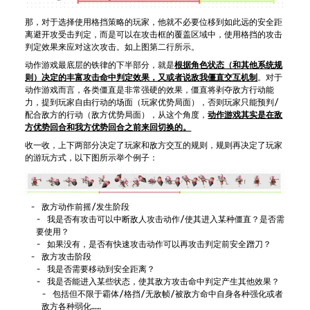
那，对于选择使用格挡策略的玩家，他就不必要位移到如此远的安全距
离避开攻受击判定，而是可以在攻击框的覆盖区域中，使用格挡的攻击
判定效果来应对这次攻击。如上图第二行所示。
动作游戏最底层的铁律的下半部分，就是
根据角色状态（和其他系统规
则）决定的丰富攻击命中判定效果，又或者说敌我僵直交互机制
。对于
动作游戏而言，各类僵直是非常强硬的效果，僵直将剥夺敌方行动能
力，提到玩家自由行动的场面（玩家优势局面），否则玩家只能预判/
配合敌方的行动（敌方优势局面），从这个角度，
动作游戏其实是在敌
方优势回合和我方优势回合之前来回切换的。
收一收，上下两部分决定了玩家和敌方交互的规则，规则再决定了玩家
的游玩方式，以下图所示举个例子：
敌方动作前摇/发生阶段
我是否有攻击可以中断敌人攻击动作/使其进入某种僵直？是否需
要使用？
如果没有，是否有快速攻击动作可以再攻击判定前安全蹭刀？
敌方攻击阶段
我是否需要移动到安全距离？
我是否能进入某些状态，使其敌方攻击命中判定产生其他效果？
包括但不限于霸体/格挡/无敌帧/被敌方命中自身各种强化或者
敌方各种弱化……