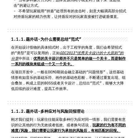
击”的避让方式。
不希望玩家能用“持盾”处理所有的攻击时，刻意大幅调高部分招式
对持盾玩家的精力伤害，让持盾应对的玩家直接被打进破盾僵直。
1.1.1.
题外话-为什么需要总结“范式”
在开始设计怪物的具体招式时，出于工程学的角度，我们会希望招式
的“类型”是可以复用的，正如
GDC2013“优秀关卡设计的十大原则”的
分享
中所说：
优秀的关卡设计师并不只是简单的做一个关卡，而是制作
一系列的模块来组成一个又一个关卡。
在项目开发中，一般在DEMO期就会确立基础的“问题情形”，这些基础
情形有如音乐的基础乐符、画作的基础色彩般，不断通过重复出现、组
合叠加，构成上层的BOSS或者关卡设计，总结出“范式”，能够大大降
低后续的设计难度，提高工作效率。
1.1.2.
题外话-多种应对与风险回报理论
刚才我们提到：玩家往往能采取多种行为应对同一情形，我们需要有意
识的让其他的行为无效或者低效。或者换句话说，
玩家的行为有不同的
难度/风险，我们需要让玩家行为承担的风险后，有相匹配的回报。