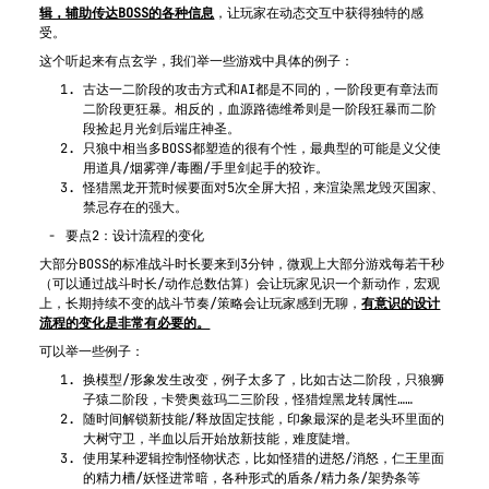
辑，辅助传达BOSS的各种信息
，让玩家在动态交互中获得独特的感
受。
这个听起来有点玄学，我们举一些游戏中具体的例子：
古达一二阶段的攻击方式和AI都是不同的，一阶段更有章法而
二阶段更狂暴。相反的，血源路德维希则是一阶段狂暴而二阶
段捡起月光剑后端庄神圣。
只狼中相当多BOSS都塑造的很有个性，最典型的可能是义父使
用道具/烟雾弹/毒圈/手里剑起手的狡诈。
怪猎黑龙开荒时候要面对5次全屏大招，来渲染黑龙毁灭国家、
禁忌存在的强大。
要点2：设计流程的变化
大部分BOSS的标准战斗时长要来到3分钟，微观上大部分游戏每若干秒
（可以通过战斗时长/动作总数估算）会让玩家见识一个新动作，宏观
上，长期持续不变的战斗节奏/策略会让玩家感到无聊，
有意识的设计
流程的变化是非常有必要的。
可以举一些例子：
换模型/形象发生改变，例子太多了，比如古达二阶段，只狼狮
子猿二阶段，卡赞奥兹玛二三阶段，怪猎煌黑龙转属性……
随时间解锁新技能/释放固定技能，印象最深的是老头环里面的
大树守卫，半血以后开始放新技能，难度陡增。
使用某种逻辑控制怪物状态，比如怪猎的进怒/消怒，仁王里面
的精力槽/妖怪进常暗，各种形式的盾条/精力条/架势条等