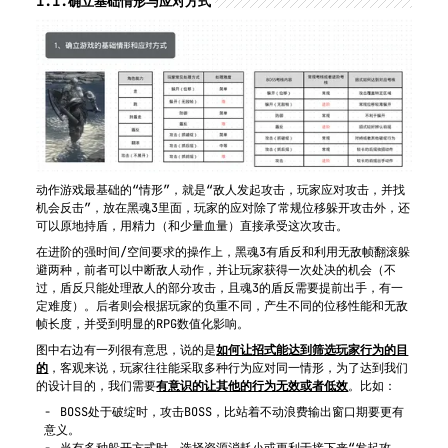
1.1.
确立基础情形与应对方式
动作游戏最基础的“情形”，就是“敌人发起攻击，玩家应对攻击，并找
机会反击”，放在黑魂3里面，玩家的应对除了常规位移躲开攻击外，还
可以原地持盾，用精力（和少量血量）直接承受这次攻击。
在进阶的强时间/空间要求的操作上，黑魂3有盾反和利用无敌帧翻滚躲
避两种，前者可以中断敌人动作，并让玩家获得一次处决的机会（不
过，盾反只能处理敌人的部分攻击，且魂3的盾反需要提前出手，有一
定难度）。后者则会根据玩家的负重不同，产生不同的位移性能和无敌
帧长度，并受到明显的RPG数值化影响。
图中右边有一列很有意思，说的是
如何让招式能达到筛选玩家行为的目
的
，客观来说，玩家往往能采取多种行为应对同一情形，为了达到我们
的设计目的，我们需要
有意识的让其他的行为无效或者低效
。比如：
BOSS处于破绽时，攻击BOSS，比站着不动浪费输出窗口期要更有
意义。
当有多种躲开方式时，选择资源消耗小或更利于接下来“发起攻