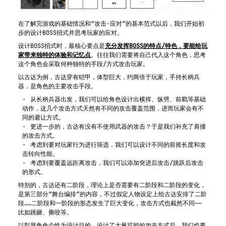
在了解完游戏的基础情况和“攻击-应对”的基本范式以后，我们开始初
步的设计BOSS招式并思考玩家的应对。
设计BOSS招式时，最核心要点是
充分发挥BOSS的特点/特色，要能给玩
家带来独特的体验和记忆点
。往往我们需要将自己代入这个角色，思考
这个角色会采取何种独特的手段/方式攻击玩家。
以古达为例，古达穿有铠甲，体型巨大，约两倍于玩家，手持长柄兵
器，是角色的主要攻击手段。
从长柄兵器出发，我们可以给角色设计出横挥、纵劈、前戳等基础
动作，这几个攻击方式天然有不同的攻击覆盖范围，进而玩家会有不
同的避让方式。
更进一步的，古达有没有不使用武器的攻击？于是我们补充了肩撞
的攻击方式。
考虑到要对玩家行为进行筛选，我们可以设计不同的前摇长度和攻
击转向性能。
考虑到要覆盖远距离攻击，我们可以添加突进后攻击/跳跃后攻击
的形式。
特别的，古达还有二阶段，理论上是否需要有二阶段和二阶段的变化，
是第三部分“舞台编排”的内容，不过假定人物设定上给古达安排了二阶
段……二阶段和一阶段的形态发生了巨大变化，攻击方式也截然不同——
比如跳砸、撕咬等。
以彰显角色个性为设计目的，设计了大量可能的攻击方式后，我们也要